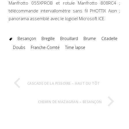
Manfrotto 055XPROB et rotule Manfrotto 808RC4 ;
télécommande intervallomètre sans fil PHOTTIX Aion ;
panorama assemblé avec le logiciel Microsoft ICE
Besançon
Bregille
Brouillard
Brume
Citadelle
Doubs
Franche-Comté
Time lapse
CASCADE DE LA PISSOIRE – HAUT DU TÔT
CHEMIN DE MAZAGRAN – BESANÇON