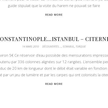
guide stipulait que la visite du harem ne pouvait se faire
READ MORE
CONSTANTINOPLE…ISTANBUL – CITERNE
,
,
14 MARS 2010
DÉCOUVERTES...
ISTANBUL
TURQUIE
 environ 5€ Ce réservoir d’eau possède des mensurations impressi
soutenu par 336 colonnes alignées sur 12 rangées. L’ensemble pe
uc de 20 km de longueur dont le débit était variable en fonction 
 par un jeu de lumière et par les carpes qui ont colonisés la citer
READ MORE