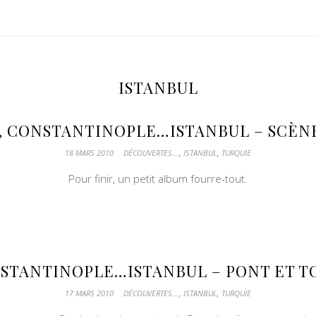
ISTANBUL
, CONSTANTINOPLE…ISTANBUL – SCÈNE
,
,
18 MARS 2010
DÉCOUVERTES...
ISTANBUL
TURQUIE
Pour finir, un petit album fourre-tout.
STANTINOPLE…ISTANBUL – PONT ET T
,
,
17 MARS 2010
DÉCOUVERTES...
ISTANBUL
TURQUIE