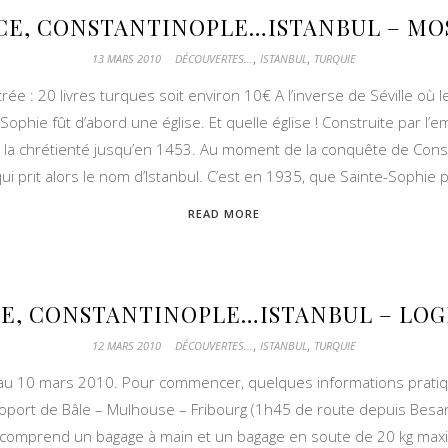
CE, CONSTANTINOPLE…ISTANBUL – MO
,
,
13 MARS 2010
DÉCOUVERTES...
ISTANBUL
TURQUIE
ée : 20 livres turques soit environ 10€ A l’inverse de Séville 
ophie fût d’abord une église. Et quelle église ! Construite par l’
de la chrétienté jusqu’en 1453. Au moment de la conquête de Consta
qui prit alors le nom d’Istanbul. C’est en 1935, que Sainte-Sophie
READ MORE
E, CONSTANTINOPLE…ISTANBUL – LOG
,
,
12 MARS 2010
DÉCOUVERTES...
ISTANBUL
TURQUIE
au 10 mars 2010. Pour commencer, quelques informations pratiques.
roport de Bâle – Mulhouse – Fribourg (1h45 de route depuis Besanç
ix comprend un bagage à main et un bagage en soute de 20 kg maxim