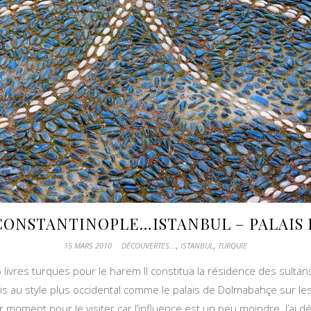
CONSTANTINOPLE…ISTANBUL – PALAIS 
,
,
15 MARS 2010
DÉCOUVERTES...
ISTANBUL
TURQUIE
 livres turques pour le harem Il constitua la résidence des sultan
lais au style plus occidental comme le palais de Dolmabahçe sur le
ur moment pour le visiter car l’influence est un peu moindre. J’ai 