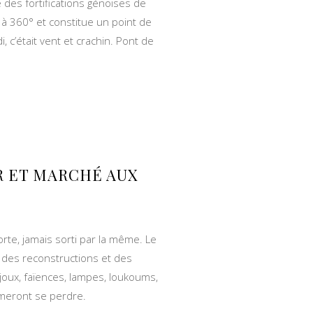
e des fortifications génoises de
 à 360° et constitue un point de
 c’était vent et crachin. Pont de
R ET MARCHÉ AUX
te, jamais sorti par la même. Le
, des reconstructions et des
joux, faïences, lampes, loukoums,
imeront se perdre.