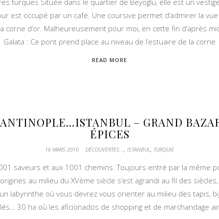
vres turques Située dans le quartier de Beyoglu, elle est un vestig
tour est occupé par un café. Une coursive permet d’admirer la vue
 corne d’or. Malheureusement pour moi, en cette fin d’après midi,
Galata : Ce pont prend place au niveau de l’estuaire de la corne
READ MORE
ANTINOPLE…ISTANBUL – GRAND BAZA
ÉPICES
,
,
16 MARS 2010
DÉCOUVERTES...
ISTANBUL
TURQUIE
001 saveurs et aux 1001 chemins. Toujours entré par la même por
origines au milieu du XVème siècle s’est agrandi au fil des siècles
un labyrinthe où vous devrez vous orienter au milieu des tapis, bi
lés… 30 ha où les aficionados de shopping et de marchandage a