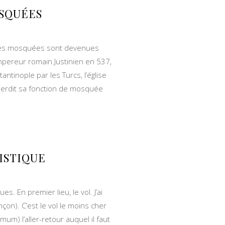
SQUÉES
où les mosquées sont devenues
empereur romain Justinien en 537,
ntinople par les Turcs, l’église
 perdit sa fonction de mosquée
ISTIQUE
 En premier lieu, le vol. J’ai
on). C’est le vol le moins cher
um) l’aller-retour auquel il faut