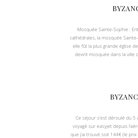
BYZAN
Mosquée Sainte-Sophie : Entr
cathédrales, la mosquée Sainte-S
elle fût la plus grande église 
devint mosquée dans la ville 
BYZANC
Ce séjour s’est déroulé du 5 
voyagé sur easyjet depuis l’aé
que j’ai trouvé soit 144€ (le pr