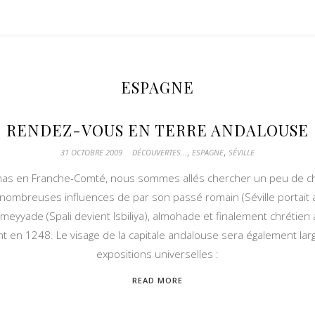
ESPAGNE
RENDEZ-VOUS EN TERRE ANDALOUSE
,
,
31 OCTOBRE 2009
DÉCOUVERTES...
ESPAGNE
SÉVILLE
rimas en Franche-Comté, nous sommes allés chercher un peu de ch
x nombreuses influences de par son passé romain (Séville portait al
omeyyade (Spali devient Isbiliya), almohade et finalement chrétien 
Saint en 1248. Le visage de la capitale andalouse sera également la
expositions universelles :
READ MORE