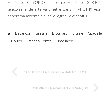
Manfrotto 055XPROB et rotule Manfrotto 808RC4 ;
télécommande intervallomètre sans fil PHOTTIX Aion ;
panorama assemblé avec le logiciel Microsoft ICE
Besançon
Bregille
Brouillard
Brume
Citadelle
Doubs
Franche-Comté
Time lapse
CASCADE DE LA PISSOIRE – HAUT DU TÔT
CHEMIN DE MAZAGRAN – BESANÇON