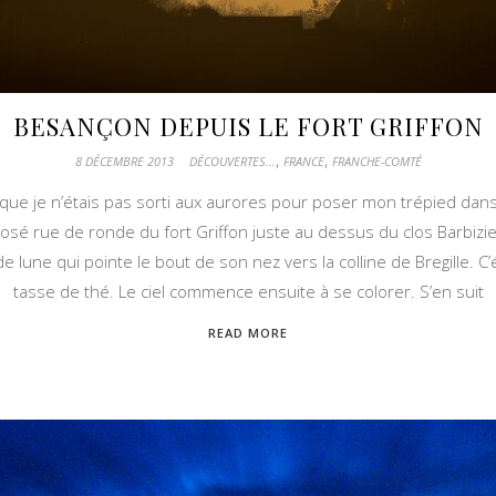
BESANÇON DEPUIS LE FORT GRIFFON
,
,
8 DÉCEMBRE 2013
DÉCOUVERTES...
FRANCE
FRANCHE-COMTÉ
s que je n’étais pas sorti aux aurores pour poser mon trépied dan
sé rue de ronde du fort Griffon juste au dessus du clos Barbizier
de lune qui pointe le bout de son nez vers la colline de Bregille. 
tasse de thé. Le ciel commence ensuite à se colorer. S’en suit
READ MORE