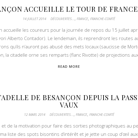
ANÇON ACCUEILLE LE TOUR DE FRANCE 
,
,
14 JUILLET 2014
DÉCOUVERTES...
FRANCE
FRANCHE-COMTÉ
 accueille les coureurs pour la journée de repos du 15 juillet ap
ori Alberto Contador). Le lendemain, ils reprendront les routes a
ons qu’ils n’auront pas abusé des mets locaux (saucisse de Morte
n, la citadelle orne ses remparts (flanc Rivotte) de projections a
READ MORE
ITADELLE DE BESANÇON DEPUIS LA PASS
VAUX
,
,
12 MARS 2014
DÉCOUVERTES...
FRANCE
FRANCHE-COMTÉ
 et de la motivation pour faire des sorties photographiques au pe
de ma liste des spots bisontins d’intérêt et je jette un coup d’œil a