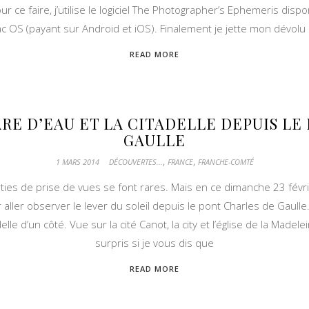
Pour ce faire, j’utilise le logiciel The Photographer’s Ephemeris d
c OS (payant sur Android et iOS). Finalement je jette mon dévolu 
READ MORE
ARE D’EAU ET LA CITADELLE DEPUIS LE
GAULLE
,
,
1 MARS 2014
DÉCOUVERTES...
FRANCE
FRANCHE-COMTÉ
rties de prise de vues se font rares. Mais en ce dimanche 23 février, 
 aller observer le lever du soleil depuis le pont Charles de Gaull
elle d’un côté. Vue sur la cité Canot, la city et l’église de la Made
surpris si je vous dis que
READ MORE