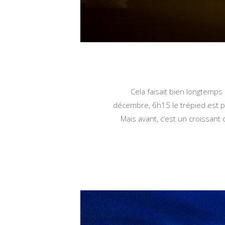
Cela faisait bien longtemp
décembre, 6h15 le trépied est po
Mais avant, c’est un croissant 