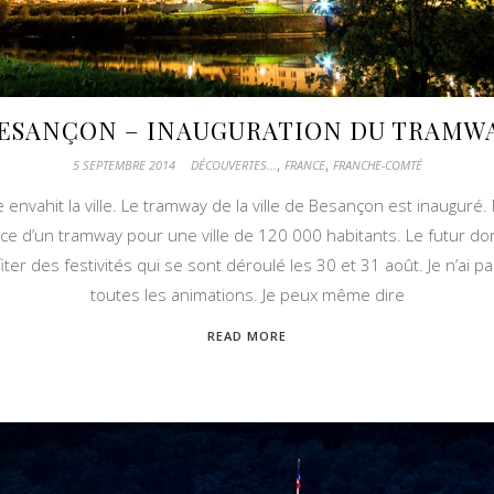
ESANÇON – INAUGURATION DU TRAMW
,
,
5 SEPTEMBRE 2014
DÉCOUVERTES...
FRANCE
FRANCHE-COMTÉ
 envahit la ville. Le tramway de la ville de Besançon est inauguré
nce d’un tramway pour une ville de 120 000 habitants. Le futur d
ter des festivités qui se sont déroulé les 30 et 31 août. Je n’ai pas
toutes les animations. Je peux même dire
READ MORE