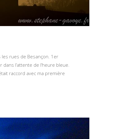
s les rues de Besançon. 1er
 dans l’attente de l’heure bleue.
C’était raccord avec ma première