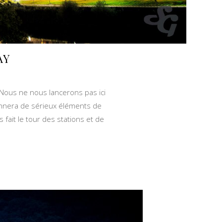
AY
. Nous ne nous lancerons pas ici
onnera de sérieux éléments de
 fait le tour des stations et de