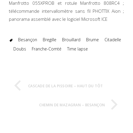
Manfrotto 055XPROB et rotule Manfrotto 808RC4 ;
télécommande intervallomètre sans fil PHOTTIX Aion ;
panorama assemblé avec le logiciel Microsoft ICE
Besançon
Bregille
Brouillard
Brume
Citadelle
Doubs
Franche-Comté
Time lapse
CASCADE DE LA PISSOIRE – HAUT DU TÔT
CHEMIN DE MAZAGRAN – BESANÇON