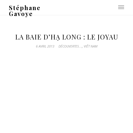
Stéphane
Gavoye
LA BAIE D’HẠ LONG : LE JOYAU
,
6 AVRIL 2013
DÉCOUVERTES...
VIÊT NAM