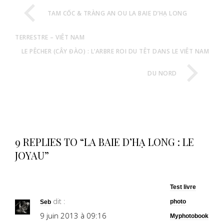
TAM CỐC & TRÀNG AN OU LA BAIE D’HẠ LONG
TERRESTRE – VIÊT NAM
LE PÊCHER (CÂY ĐÀO) : L’ARBRE ROI DU TÊT DANS LE VIÊT NAM
DU NORD
9 REPLIES TO “LA BAIE D’HẠ LONG : LE
JOYAU”
Test livre
dit :
photo
Seb
9 juin 2013 à 09:16
Myphotobook