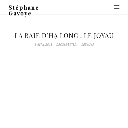
Stéphane
Gavoye
LA BAIE D’HẠ LONG : LE JOYAU
,
6 AVRIL 2013
DÉCOUVERTES...
VIÊT NAM