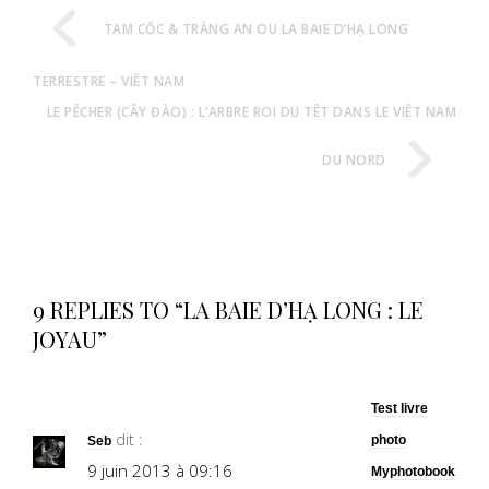
TAM CỐC & TRÀNG AN OU LA BAIE D’HẠ LONG
TERRESTRE – VIÊT NAM
LE PÊCHER (CÂY ĐÀO) : L’ARBRE ROI DU TÊT DANS LE VIÊT NAM
DU NORD
9 REPLIES TO “LA BAIE D’HẠ LONG : LE
JOYAU”
Test livre
dit :
photo
Seb
9 juin 2013 à 09:16
Myphotobook