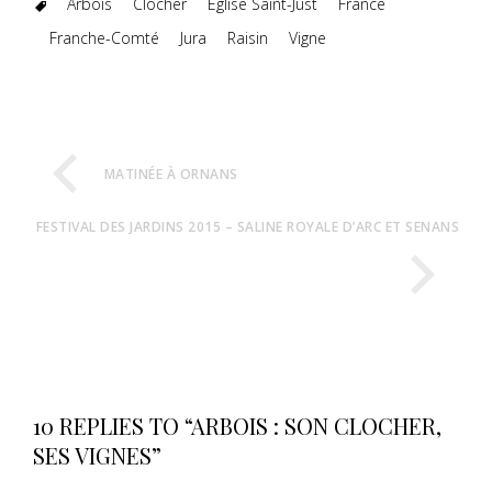
Arbois
Clocher
Eglise Saint-Just
France
Franche-Comté
Jura
Raisin
Vigne
MATINÉE À ORNANS
FESTIVAL DES JARDINS 2015 – SALINE ROYALE D’ARC ET SENANS
10 REPLIES TO “ARBOIS : SON CLOCHER,
SES VIGNES”