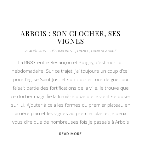
ARBOIS : SON CLOCHER, SES
VIGNES
,
,
23 AOÛT 2015
DÉCOUVERTES...
FRANCE
FRANCHE-COMTÉ
La RN83 entre Besançon et Poligny, c’est mon lot
hebdomadaire. Sur ce trajet, j’ai toujours un coup d’œil
pour l’église Saint-Just et son clocher tour de guet qui
faisait partie des fortifications de la ville. Je trouve que
ce clocher magnifie la lumière quand elle vient se poser
sur lui. Ajouter à cela les formes du premier plateau en
arrière plan et les vignes au premier plan et je peux
vous dire que de nombreuses fois je passais à Arbois
READ MORE