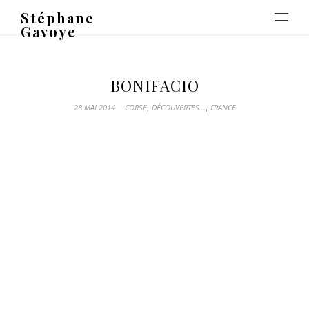
Stéphane
Gavoye
BONIFACIO
,
,
28 MAI 2014
CORSE
DÉCOUVERTES...
FRANCE