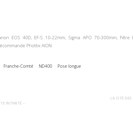
Canon EOS 40D, EF-S 10-22mm, Sigma APO 70-300mm, Filtre 
élécommande Phottix AION
Franche-Comté
ND400
Pose longue
LA CITÉ DES
UTE INTIMITÉ –