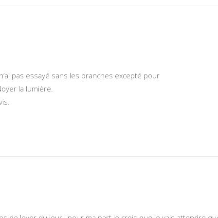
e n’ai pas essayé sans les branches excepté pour
Noyer la lumière.
is.
 de lever du jour ! pour ma part je crois que je vais attendre qu