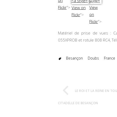
on
View
Flickr
">
View on
on
Flickr
">
Flickr
">
Matériel de prise de vues : 
055XPROB et rotule 808 RC4, T
Besançon
Doubs
France
LE ROI ET LA REINE EN TO
CITADELLE DE BESANÇON