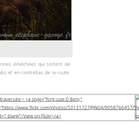
sonnes éméchées qui sortent de
bs et en contrebas de la route.