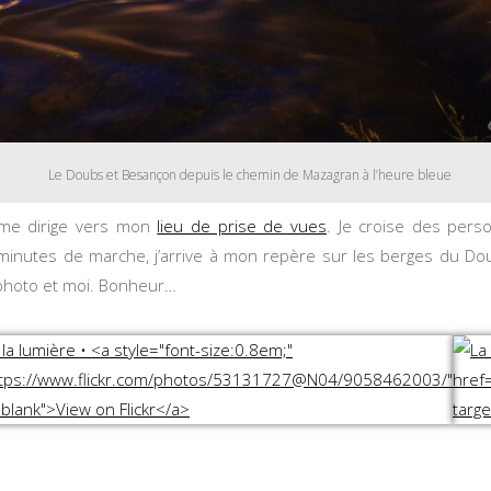
Le Doubs et Besançon depuis le chemin de Mazagran à l’heure bleue
e me dirige vers mon
lieu de prise de vues
. Je croise des per
minutes de marche, j’arrive à mon repère sur les berges du Dou
l photo et moi. Bonheur…