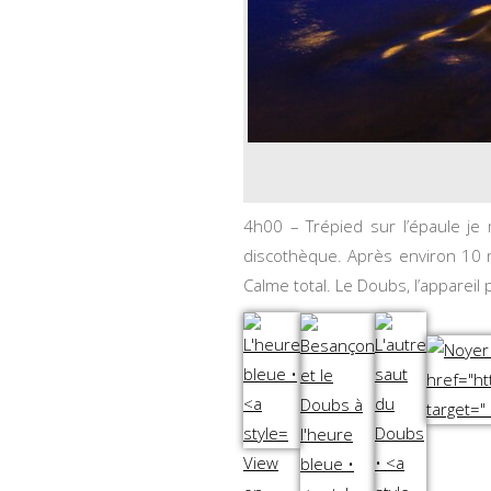
4h00 – Trépied sur l’épaule j
discothèque. Après environ 10 
Calme total. Le Doubs, l’apparei
View