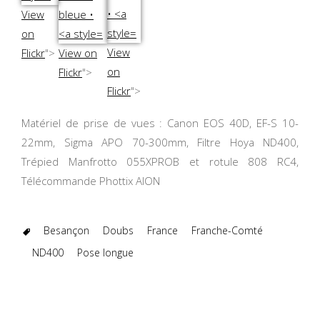
View
on
View
Flickr
">
View on
on
Flickr
">
Flickr
">
Matériel de prise de vues : Canon EOS 40D, EF-S 10-
22mm, Sigma APO 70-300mm, Filtre Hoya ND400,
Trépied Manfrotto 055XPROB et rotule 808 RC4,
Télécommande Phottix AION
Besançon
Doubs
France
Franche-Comté
ND400
Pose longue