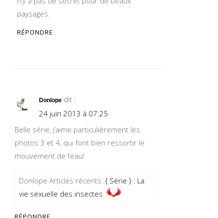
n’y a pas de secret pour de beaux
paysages.
RÉPONDRE
dit :
Donlope
24 juin 2013 à 07:25
Belle série, j’aime particulièrement les
photos 3 et 4, qui font bien ressortir le
mouvement de l’eau!
Donlope Articles récents..
{ Série } : La
vie sexuelle des insectes
RÉPONDRE