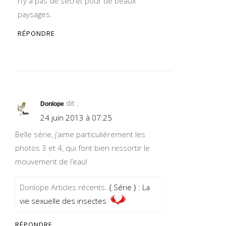
n’y a pas de secret pour de beaux
paysages.
RÉPONDRE
dit :
Donlope
24 juin 2013 à 07:25
Belle série, j’aime particulièrement les
photos 3 et 4, qui font bien ressortir le
mouvement de l’eau!
Donlope Articles récents..
{ Série } : La
vie sexuelle des insectes
RÉPONDRE