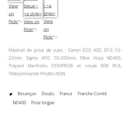
View
on
View
Flickr
">
View on
on
Flickr
">
Flickr
">
Matériel de prise de vues : Canon EOS 40D, EF-S 10-
22mm, Sigma APO 70-300mm, Filtre Hoya ND400,
Trépied Manfrotto 055XPROB et rotule 808 RC4,
Télécommande Phottix AION
Besançon
Doubs
France
Franche-Comté
ND400
Pose longue