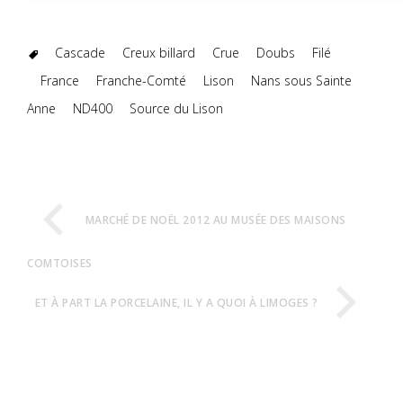
Cascade
Creux billard
Crue
Doubs
Filé
France
Franche-Comté
Lison
Nans sous Sainte
Anne
ND400
Source du Lison
MARCHÉ DE NOËL 2012 AU MUSÉE DES MAISONS
COMTOISES
ET À PART LA PORCELAINE, IL Y A QUOI À LIMOGES ?