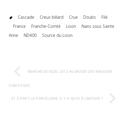
Cascade
Creux billard
Crue
Doubs
Filé
France
Franche-Comté
Lison
Nans sous Sainte
Anne
ND400
Source du Lison
MARCHÉ DE NOËL 2012 AU MUSÉE DES MAISONS
COMTOISES
ET À PART LA PORCELAINE, IL Y A QUOI À LIMOGES ?