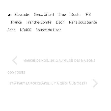
Cascade
Creux billard
Crue
Doubs
Filé
France
Franche-Comté
Lison
Nans sous Sainte
Anne
ND400
Source du Lison
MARCHÉ DE NOËL 2012 AU MUSÉE DES MAISONS
COMTOISES
ET À PART LA PORCELAINE, IL Y A QUOI À LIMOGES ?