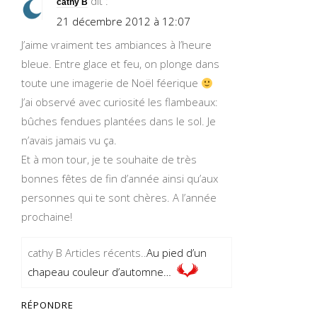
dit :
cathy B
21 décembre 2012 à 12:07
J’aime vraiment tes ambiances à l’heure
bleue. Entre glace et feu, on plonge dans
toute une imagerie de Noël féerique
J’ai observé avec curiosité les flambeaux:
bûches fendues plantées dans le sol. Je
n’avais jamais vu ça.
Et à mon tour, je te souhaite de très
bonnes fêtes de fin d’année ainsi qu’aux
personnes qui te sont chères. A l’année
prochaine!
cathy B Articles récents..
Au pied d’un
chapeau couleur d’automne…
RÉPONDRE