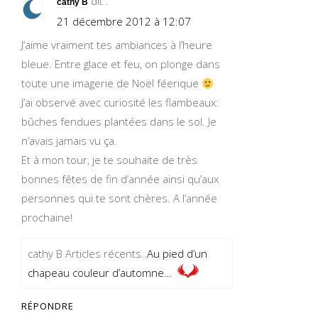
dit :
cathy B
21 décembre 2012 à 12:07
J’aime vraiment tes ambiances à l’heure
bleue. Entre glace et feu, on plonge dans
toute une imagerie de Noël féerique
J’ai observé avec curiosité les flambeaux:
bûches fendues plantées dans le sol. Je
n’avais jamais vu ça.
Et à mon tour, je te souhaite de très
bonnes fêtes de fin d’année ainsi qu’aux
personnes qui te sont chères. A l’année
prochaine!
cathy B Articles récents..
Au pied d’un
chapeau couleur d’automne…
RÉPONDRE