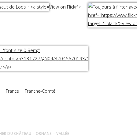
View on Flickr
">
France
Franche-Comté
HER DU CHÂTEAU – ORNANS – VALLÉE