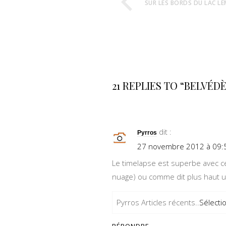
SUR LES BORDS DU LAC LÉ
21 REPLIES TO “BELVÉD
dit :
Pyrros
27 novembre 2012 à 09:
Le timelapse est superbe avec c
nuage) ou comme dit plus haut u
Pyrros Articles récents..
Sélecti