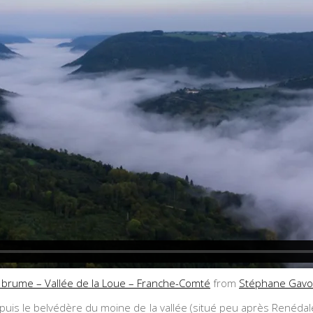
a brume – Vallée de la Loue – Franche-Comté
from
Stéphane Gavo
epuis le belvédère du moine de la vallée (situé peu après Renéda