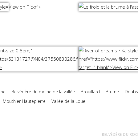
View on Flickr
">
ine
Belvédère du moine de la vallée
Brouillard
Brume
Doubs
Mouthier Hautepierre
Vallée de la Loue
BELVÉDÈRE DU ROC