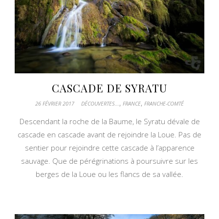
CASCADE DE SYRATU
,
,
26 FÉVRIER 2017
DÉCOUVERTES...
FRANCE
FRANCHE-COMTÉ
Descendant la roche de la Baume, le Syratu dévale de
cascade en cascade avant de rejoindre la Loue. Pas de
sentier pour rejoindre cette cascade à l’apparence
sauvage. Que de pérégrinations à poursuivre sur les
berges de la Loue ou les flancs de sa vallée.