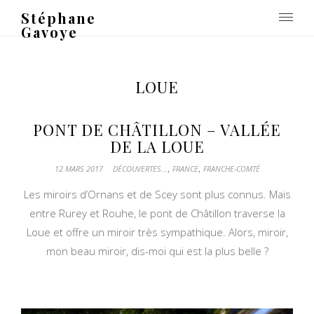
Stéphane
Gavoye
LOUE
PONT DE CHÂTILLON – VALLÉE
DE LA LOUE
,
,
12 MARS 2017
DÉCOUVERTES...
FRANCE
FRANCHE-COMTÉ
Les miroirs d’Ornans et de Scey sont plus connus. Mais
entre Rurey et Rouhe, le pont de Châtillon traverse la
Loue et offre un miroir très sympathique. Alors, miroir,
mon beau miroir, dis-moi qui est la plus belle ?