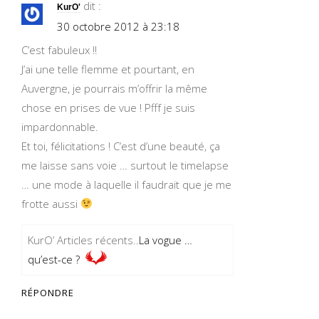
dit :
KurO'
30 octobre 2012 à 23:18
C’est fabuleux !!
J’ai une telle flemme et pourtant, en
Auvergne, je pourrais m’offrir la même
chose en prises de vue ! Pfff je suis
impardonnable.
Et toi, félicitations ! C’est d’une beauté, ça
me laisse sans voie … surtout le timelapse
… une mode à laquelle il faudrait que je me
frotte aussi
KurO’ Articles récents..
La vogue …
qu’est-ce ?
RÉPONDRE