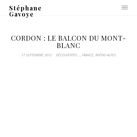
Stéphane
Gavoye
CORDON : LE BALCON DU MONT-
BLANC
,
,
17 SEPTEMBRE 2012
DÉCOUVERTES...
FRANCE
RHÔNE-ALPES