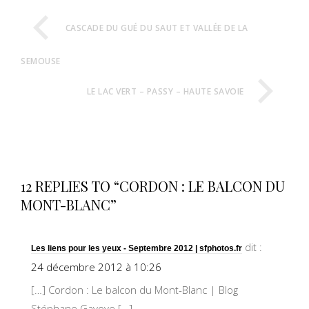
CASCADE DU GUÉ DU SAUT ET VALLÉE DE LA
SEMOUSE
LE LAC VERT – PASSY – HAUTE SAVOIE
12 REPLIES TO “CORDON : LE BALCON DU
MONT-BLANC”
dit :
Les liens pour les yeux - Septembre 2012 | sfphotos.fr
24 décembre 2012 à 10:26
[…] Cordon : Le balcon du Mont-Blanc | Blog
Stéphane Gavoye […]