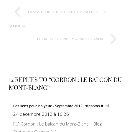
CASCADE DU GUÉ DU SAUT ET VALLÉE DE LA
SEMOUSE
LE LAC VERT – PASSY – HAUTE SAVOIE
12 REPLIES TO “CORDON : LE BALCON DU
MONT-BLANC”
dit :
Les liens pour les yeux - Septembre 2012 | sfphotos.fr
24 décembre 2012 à 10:26
[…] Cordon : Le balcon du Mont-Blanc | Blog
Stéphane Gavoye […]