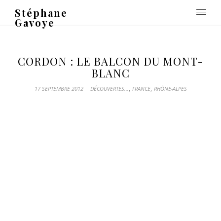
Stéphane
Gavoye
CORDON : LE BALCON DU MONT-
BLANC
,
,
17 SEPTEMBRE 2012
DÉCOUVERTES...
FRANCE
RHÔNE-ALPES