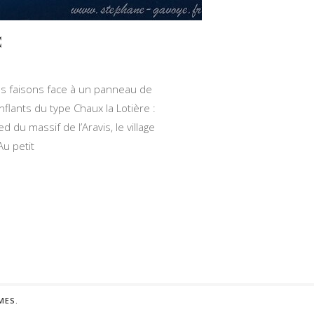
C
s faisons face à un panneau de
flants du type Chaux la Lotière :
 du massif de l’Aravis, le village
u petit
MES
.