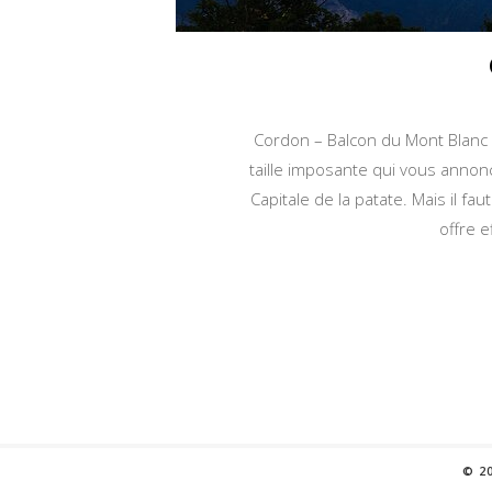
Cordon – Balcon du Mont Blanc
taille imposante qui vous annonc
Capitale de la patate. Mais il fa
offre 
© 2