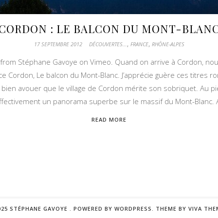
CORDON : LE BALCON DU MONT-BLAN
,
,
17 SEPTEMBRE 2012
DÉCOUVERTES...
FRANCE
RHÔNE-ALPES
 from Stéphane Gavoye on Vimeo. Quand on arrive à Cordon, nou
e Cordon, Le balcon du Mont-Blanc. J’apprécie guère ces titres ron
ut bien avouer que le village de Cordon mérite son sobriquet. Au pied
effectivement un panorama superbe sur le massif du Mont-Blanc. A
READ MORE
025 STÉPHANE GAVOYE .
POWERED BY WORDPRESS.
THEME BY
VIVA THE