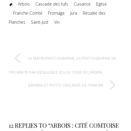
Arbois
Cascade des tufs
Cuisance
Eglise
Franche-Comté
Fromage
Jura
Reculée des
Planches
Saint-Just
Vin
LA MACROPHOTOGRAPHIE, LA PHOTOGRAPHIE DE
PROXIMITÉ PAR EXCELLENCE (OU LE TOUR DU JARDIN)
GRANDE ET PETITE CASCADES DE TENDON
12 REPLIES TO “ARBOIS : CITÉ COMTOISE