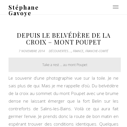
Stéphane
Gavoye
DEPUIS LE BELVÉDÈRE DE LA
CROIX – MONT POUPET
,
,
7 NOVEMBRE 2014
DÉCOUVERTES...
FRANCE
FRANCHE-COMTÉ
Take a rest … au mont Poupet
Le souvenir d’une photographie vue sur la toile. Je ne
sais plus de qui. Mais je me rappelle d’où. Du belvédère
de la croix au sommet du mont Poupet avec une brume
dense ne laissant émerger que la fort Belin sur les
contreforts de Salins-les-Bains. Voilà ce qui aura fait
germer l’envie. Je prends donc la route de bon matin en
espérant trouver des conditions identiques. Quelques