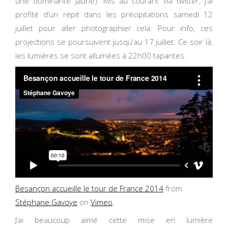
une dominante jaune). Mis au courant via twitter, j’ai
profité d’un répit dans les précipitations samedi 12
juillet pour aller photographier cela. Pour info, ces
projections se poursuivent jusqu’au 17 juillet. Ce soir là,
les lumières se sont allumées à 22h00 tapantes.
Besançon accueille le tour de France 2014
from
Stéphane Gavoye
on
Vimeo
.
J’ai beaucoup aimé cette mise en lumière