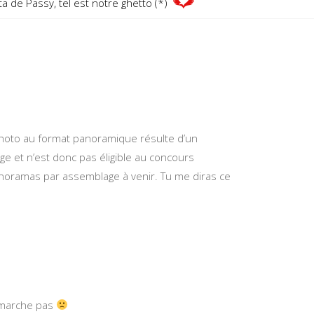
ta de Passy, tel est notre ghetto (*)
 photo au format panoramique résulte d’un
e et n’est donc pas éligible au concours
anoramas par assemblage à venir. Tu me diras ce
 marche pas