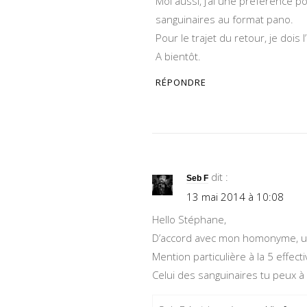
Moi aussi, j’ai une préférence po
sanguinaires au format pano.
Pour le trajet du retour, je dois l
A bientôt.
RÉPONDRE
dit :
Seb F
13 mai 2014 à 10:08
Hello Stéphane,
D’accord avec mon homonyme, une
Mention particulière à la 5 effe
Celui des sanguinaires tu peux à