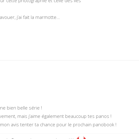
ur cette photographie et celle des îles
’avouer, j’ai fait la marmotte…
 bien belle série !
ctivement, mais j’aime également beaucoup tes panos !
 mon avis tenter ta chance pour le prochain panobook !