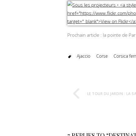
Prochain article : la pointe de Par
Ajaccio
Corse
Corsica ferr
LE TOUR DU JARDIN : LA S
7 REPLIES TO “DESTINA