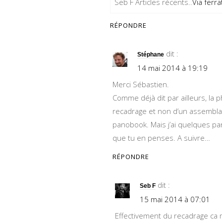
Seb F Articles récents..
Via ferra
RÉPONDRE
dit :
Stéphane
14 mai 2014 à 19:19
Merci Sébastien.
Comme déjà dit par ailleurs, la
recadrage et non d’un assemblag
panobook. Mais j’ai quelques p
que tu en penses. A suivre…
RÉPONDRE
dit :
Seb F
15 mai 2014 à 07:01
Effectivement du recadrage ca