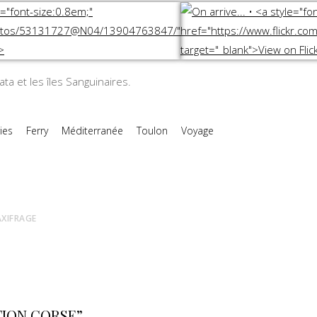
ata et les îles Sanguinaires.
ies
Ferry
Méditerranée
Toulon
Voyage
AXIFRAGE
TION CORSE”