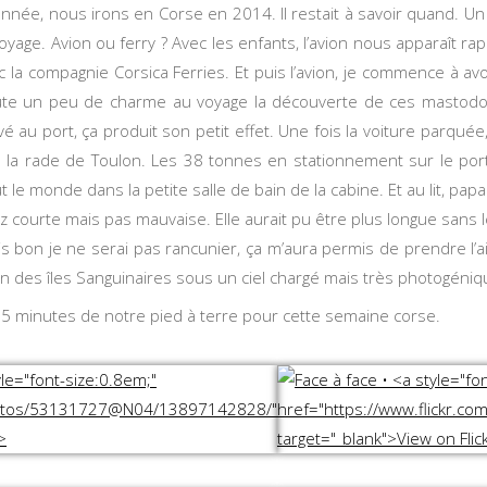
’année, nous irons en Corse en 2014. Il restait à savoir quand. Un 
 voyage. Avion ou ferry ? Avec les enfants, l’avion nous apparaît 
c la compagnie Corsica Ferries. Et puis l’avion, je commence à av
 ajoute un peu de charme au voyage la découverte de ces mastod
vé au port, ça produit son petit effet. Une fois la voiture parqu
la rade de Toulon. Les 38 tonnes en stationnement sur le por
t le monde dans la petite salle de bain de la cabine. Et au lit, 
sez courte mais pas mauvaise. Elle aurait pu être plus longue sa
ais bon je ne serai pas rancunier, ça m’aura permis de prendre l’a
izon des îles Sanguinaires sous un ciel chargé mais très photogéniq
5 minutes de notre pied à terre pour cette semaine corse.