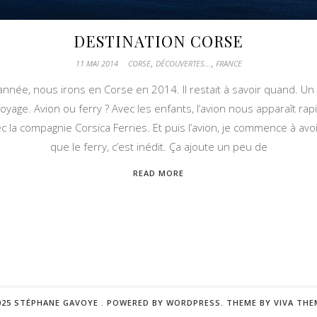
DESTINATION CORSE
,
,
11 MAI 2014
CORSE
DÉCOUVERTES...
FRANCE
’année, nous irons en Corse en 2014. Il restait à savoir quand. Un 
 voyage. Avion ou ferry ? Avec les enfants, l’avion nous apparaît 
c la compagnie Corsica Ferries. Et puis l’avion, je commence à av
que le ferry, c’est inédit. Ça ajoute un peu de
READ MORE
025 STÉPHANE GAVOYE .
POWERED BY WORDPRESS.
THEME BY
VIVA THE