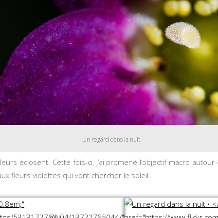
Un regard dans la nuit
rs éclosent. Cette fois-ci, j’ai promené l’objectif macro autour d
ux fleurs violettes qui vont chercher le soleil.