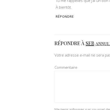
Tu me rappelles que j’ai un bon d
À bientôt.
RÉPONDRE
RÉPONDRE À
SEB
ANNUL
Votre adresse e-mail ne sera pas
Commentaire
Me tenir informer par courriel 