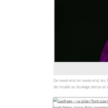
De week-end en week-end, les fleu
de rocaille au feuillage dense et a