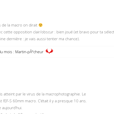
us de la macro on dirait
 cette opposition clair/obscur : bien joué (et bravo pour ta sélec
ine dernière : je vais aussi tenter ma chance).
du mois : Martin-pÃªcheur
is atteint par le virus de la macrophotographie. Le
st l’EF-S 60mm macro. C’était il y a presque 10 ans.
se aujourd’hui.