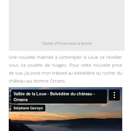
Clocher d’Ornans sous la brume
Une nouvelle matinée à contempler la Loue se réveiller
sous sa couette de nuages. Pour cette nouvelle prise
de vue, j’ai posé mon trépied au belvédère du rocher du
château qui domine Ornans.