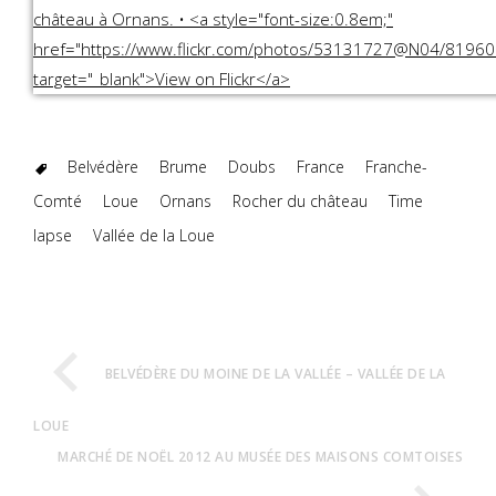
Belvédère
Brume
Doubs
France
Franche-
Comté
Loue
Ornans
Rocher du château
Time
lapse
Vallée de la Loue
BELVÉDÈRE DU MOINE DE LA VALLÉE – VALLÉE DE LA
LOUE
MARCHÉ DE NOËL 2012 AU MUSÉE DES MAISONS COMTOISES