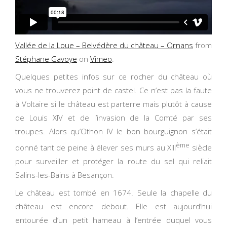
Vallée de la Loue – Belvédère du château – Ornans
from
Stéphane Gavoye
on
Vimeo
.
Quelques petites infos sur ce rocher du château où
vous ne trouverez point de castel. Ce n’est pas la faute
à Voltaire si le château est parterre mais plutôt à cause
de Louis XIV et de l’invasion de la Comté par ses
troupes. Alors qu’Othon IV le bon bourguignon s’était
ème
donné tant de peine à élever ses murs au XIII
siècle
pour surveiller et protéger la route du sel qui reliait
Salins-les-Bains à Besançon.
Le château est tombé en 1674. Seule la chapelle du
château est encore debout. Elle est aujourd’hui
entourée d’un petit hameau à l’entrée duquel vous