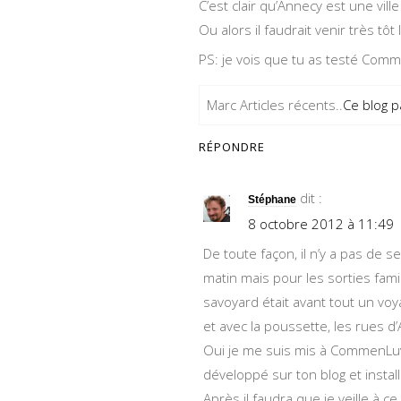
C’est clair qu’Annecy est une vill
Ou alors il faudrait venir très tôt
PS: je vois que tu as testé Comm
Marc Articles récents..
Ce blog 
RÉPONDRE
dit :
Stéphane
8 octobre 2012 à 11:49
De toute façon, il n’y a pas de s
matin mais pour les sorties famil
savoyard était avant tout un voy
et avec la poussette, les rues d’
Oui je me suis mis à CommenLuv.
développé sur ton blog et insta
Après il faudra que je veille à c