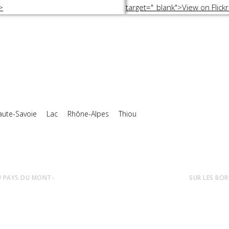
aute-Savoie
Lac
Rhône-Alpes
Thiou
U PAYS DU MONT-
SUR LES BOR