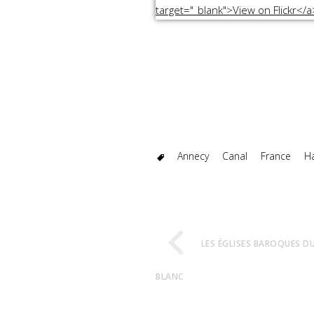
Annecy
Canal
France
H
LES ÉGLISES BAROQUES D
BLANC