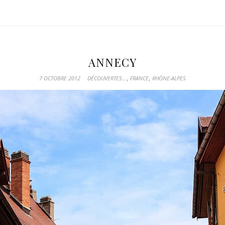
ANNECY
,
,
7 OCTOBRE 2012
DÉCOUVERTES...
FRANCE
RHÔNE-ALPES