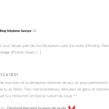
dit :
 | Blog Stéphane Gavoye
e vous faisais part de ma déception suite à la visite d’Annecy. Dans 
lage d’Yvoire. J’avais […]
012 à 18:01
de touristes et ta déception d’entrée de jeu, on peut pleinement 
 tu as faites. Très représentatives, dénuées de gens et colorée
que tu y retournes en basse saison du coup ^^
nts..
Clermont-Ferrand, la place de Jaude