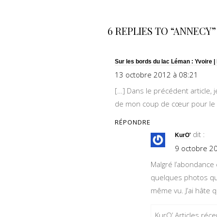
6 REPLIES TO “ANNECY”
Sur les bords du lac Léman : Yvoire
13 octobre 2012 à 08:21
[…] Dans le précédent article, j
de mon coup de cœur pour le vil
RÉPONDRE
dit :
KurO'
9 octobre 2
Malgré l’abondance 
quelques photos que
même vu. J’ai hâte 
KurO’ Articles réce