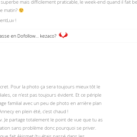
e superbe mais difficilement praticable, le week-end quand il fait 
 le matin?
entLuv !
passe en Dofollow… kezaco?
ecret. Pour la photo ça sera toujours mieux tôt le
iales, ce n’est pas toujours évident. Et ce périple
age familial avec un peu de photo en arrière plan
Annecy en plein été, c’est chaud !
 Je partage totalement le point de vue que tu as
llation sans problème donc pourquoi se priver.
e que fait Akismet (tu étais passé dans les