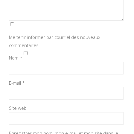
Me tenir informer par courriel des nouveaux
commentaires.
Nom
*
E-mail
*
Site web
Enregistrer mon nom, mon e-mail et mon site dans le