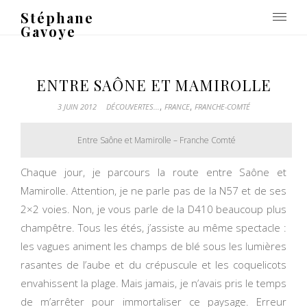
Stéphane
Gavoye
ENTRE SAÔNE ET MAMIROLLE
,
,
3 JUIN 2012
DÉCOUVERTES...
FRANCE
FRANCHE-COMTÉ
Entre Saône et Mamirolle – Franche Comté
Chaque jour, je parcours la route entre Saône et
Mamirolle. Attention, je ne parle pas de la N57 et de ses
2×2 voies. Non, je vous parle de la D410 beaucoup plus
champêtre. Tous les étés, j’assiste au même spectacle :
les vagues animent les champs de blé sous les lumières
rasantes de l’aube et du crépuscule et les coquelicots
envahissent la plage. Mais jamais, je n’avais pris le temps
de m’arrêter pour immortaliser ce paysage. Erreur