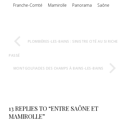
Franche-Comté
Mamirolle
Panorama
Saône
PLOMBIÈRES-LES-BAINS : SINISTRE CITÉ AU SI RICHE
PASSÉ
MONTGOLFIADES DES CHAMPS À BAINS-LES-BAINS
13 REPLIES TO “ENTRE SAÔNE ET
MAMIROLLE”