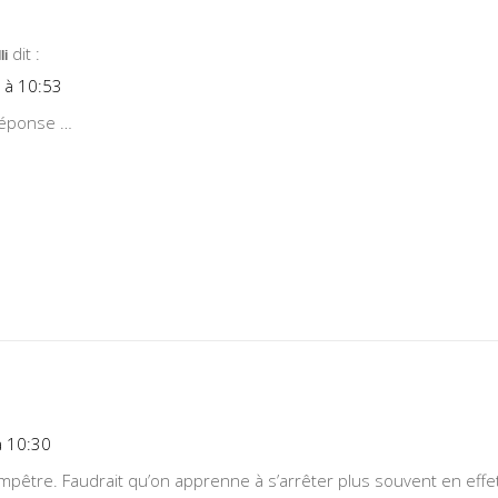
dit :
li
 à 10:53
réponse …
à 10:30
ampêtre. Faudrait qu’on apprenne à s’arrêter plus souvent en effet