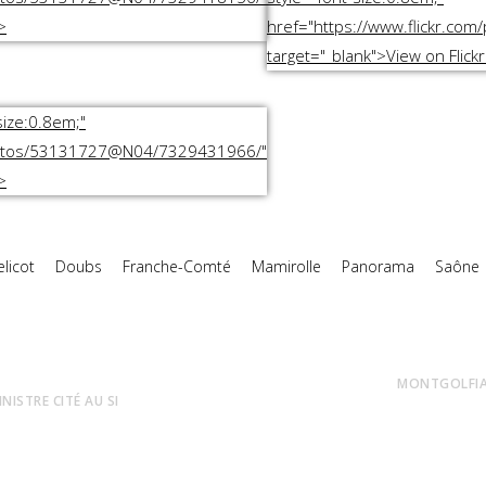
licot
Doubs
Franche-Comté
Mamirolle
Panorama
Saône
MONTGOLFIAD
NISTRE CITÉ AU SI