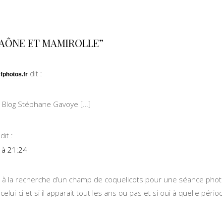
 SAÔNE ET MAMIROLLE”
dit :
sfphotos.fr
| Blog Stéphane Gavoye […]
dit :
 à 21:24
t à la recherche d’un champ de coquelicots pour une séance pho
elui-ci et si il apparait tout les ans ou pas et si oui à quelle pério