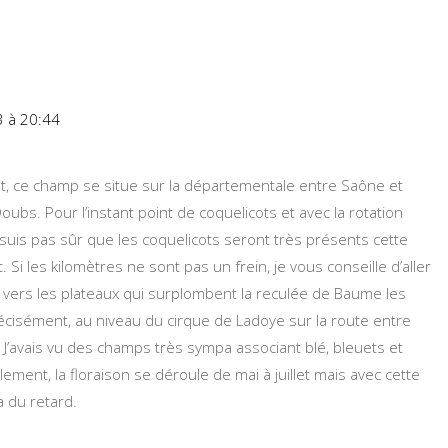
:
3 à 20:44
dit, ce champ se situe sur la départementale entre Saône et
oubs. Pour l’instant point de coquelicots et avec la rotation
 suis pas sûr que les coquelicots seront très présents cette
 Si les kilomètres ne sont pas un frein, je vous conseille d’aller
l vers les plateaux qui surplombent la reculée de Baume les
écisément, au niveau du cirque de Ladoye sur la route entre
 J’avais vu des champs très sympa associant blé, bleuets et
ement, la floraison se déroule de mai à juillet mais avec cette
a du retard.