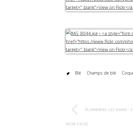
Blé
Champs de blé
Coque
PLOMBIÈRES-LES-BAINS : SI
RICHE PASSÉ