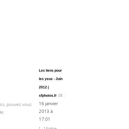
Les liens pour
les yeux - Juin
2012 |
dit :
sfphotos.fr
16 janvier
tos, pouvez vous
2013 à
de.
17:01
[…] Entre