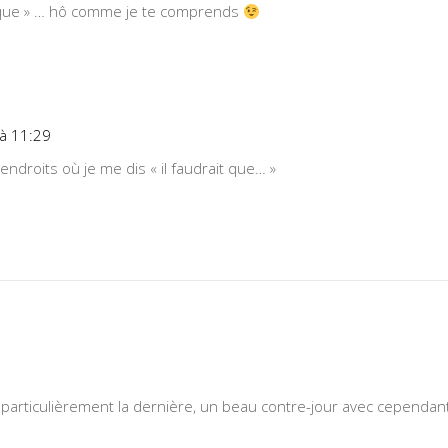
it que » … hô comme je te comprends
:
 à 11:29
endroits où je me dis « il faudrait que… »
ie particulièrement la dernière, un beau contre-jour avec cependan