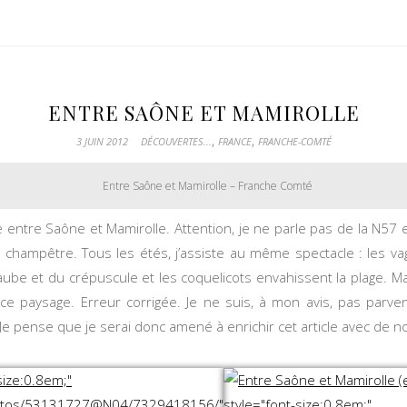
ENTRE SAÔNE ET MAMIROLLE
,
,
3 JUIN 2012
DÉCOUVERTES...
FRANCE
FRANCHE-COMTÉ
Entre Saône et Mamirolle – Franche Comté
e entre Saône et Mamirolle. Attention, je ne parle pas de la N57 
 champêtre. Tous les étés, j’assiste au même spectacle : les v
ube et du crépuscule et les coquelicots envahissent la plage. Mai
ce paysage. Erreur corrigée. Je ne suis, à mon avis, pas parve
. Je pense que je serai donc amené à enrichir cet article avec de 