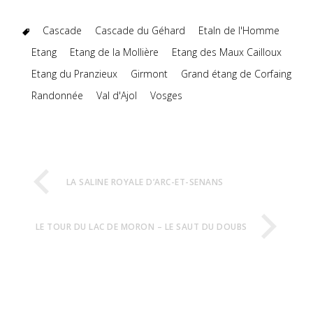
Cascade
Cascade du Géhard
Etaln de l'Homme
Etang
Etang de la Mollière
Etang des Maux Cailloux
Etang du Pranzieux
Girmont
Grand étang de Corfaing
Randonnée
Val d'Ajol
Vosges
LA SALINE ROYALE D’ARC-ET-SENANS
LE TOUR DU LAC DE MORON – LE SAUT DU DOUBS