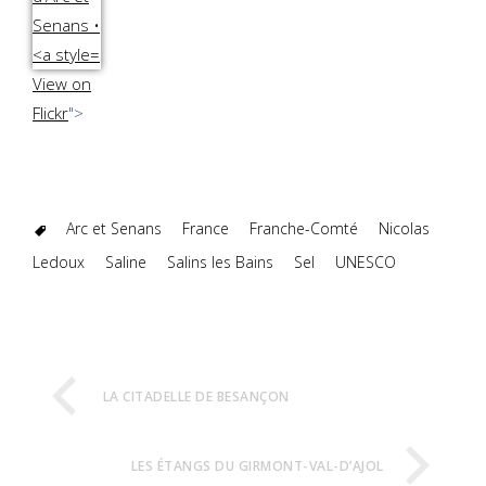
View on
Flickr
">
Arc et Senans
France
Franche-Comté
Nicolas
Ledoux
Saline
Salins les Bains
Sel
UNESCO
LA CITADELLE DE BESANÇON
LES ÉTANGS DU GIRMONT-VAL-D’AJOL