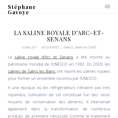
Stéphane
Gavoye
LA SALINE ROYALE D’ARC-ET-
SENANS
,
,
18 MAI 2011
DÉCOUVERTES...
FRANCE
FRANCHE-COMTÉ
La
saline royale d’Arc et Senans
a été inscrite au
patrimoine mondial de l’UNESCO en 1982. En 2009, les
salines de Salins les Bains
ont rejoint les salines royales
pour former un ensemble reconnu par l’UNESCO.
A une époque où les réfrigérateurs n’étaient pas très
répandus, l’utilisation de sel constituait l’un des seuls
moyens de conservation des aliments. Il intervenait
également dans la transformation de nombreux
produits de première nécessité (comme le traitement