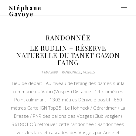
Stéphane
Gavoye
RANDONNÉE
LE RUDLIN – RÉSERVE
NATURELLE DU TANET GAZON
FAING
,
1 MAI 2009
RANDONNÉE
VOSGES
Lieu de départ : Au niveau de l’étang des dames sur la
commune du Valtin (Vosges) Distance : 14 kilomètres
Point culminant : 1303 mètres Dénivelé positif : 650
mètres Carte IGN Top25 : Le Hohneck / Gérardmer / La
Bresse / PNR des ballons des Vosges (Club vosgien)
3618OT Où retrouver cette randonnée : Randonnées
vers les lacs et cascades des Vosges par Anne et