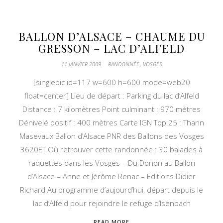
BALLON D’ALSACE – CHAUME DU
GRESSON – LAC D’ALFELD
,
11 JANVIER 2009
RANDONNÉE
VOSGES
[singlepic id=117 w=600 h=600 mode=web20
float=center] Lieu de départ : Parking du lac d’Alfeld
Distance : 7 kilomètres Point culminant : 970 mètres
Dénivelé positif : 400 mètres Carte IGN Top 25 : Thann
Masevaux Ballon d’Alsace PNR des Ballons des Vosges
3620ET Où retrouver cette randonnée : 30 balades à
raquettes dans les Vosges – Du Donon au Ballon
d’Alsace – Anne et Jérôme Renac – Editions Didier
Richard Au programme d’aujourd’hui, départ depuis le
lac d’Alfeld pour rejoindre le refuge d’Isenbach
READ MORE