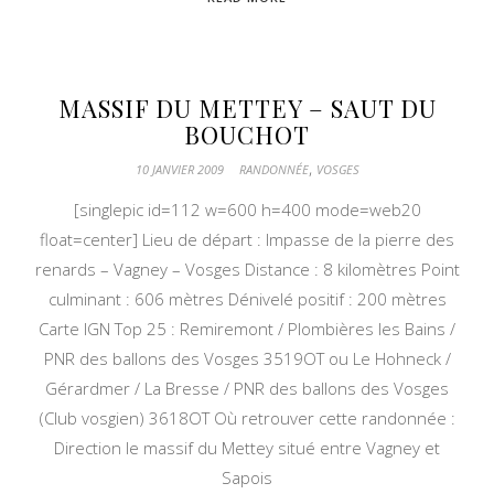
MASSIF DU METTEY – SAUT DU
BOUCHOT
,
10 JANVIER 2009
RANDONNÉE
VOSGES
[singlepic id=112 w=600 h=400 mode=web20
float=center] Lieu de départ : Impasse de la pierre des
renards – Vagney – Vosges Distance : 8 kilomètres Point
culminant : 606 mètres Dénivelé positif : 200 mètres
Carte IGN Top 25 : Remiremont / Plombières les Bains /
PNR des ballons des Vosges 3519OT ou Le Hohneck /
Gérardmer / La Bresse / PNR des ballons des Vosges
(Club vosgien) 3618OT Où retrouver cette randonnée :
Direction le massif du Mettey situé entre Vagney et
Sapois