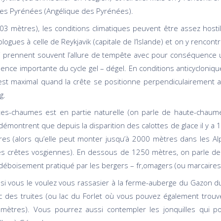
es Pyrénées (Angélique des Pyrénées).
303 mètres), les conditions climatiques peuvent être assez host
gues à celle de Reykjavik (capitale de l’Islande) et on y rencontr
ui prennent souvent l’allure de tempête avec pour conséquence 
uence importante du cycle gel – dégel. En conditions anticycloniq
est maximal quand la crête se positionne perpendiculairement a
g.
es-chaumes est en partie naturelle (on parle de haute-chaume 
 démontrent que depuis la disparition des calottes de glace il y a 1
es (alors qu’elle peut monter jusqu’à 2000 mètres dans les A
 les crêtes vosgiennes). En dessous de 1250 mètres, on parle d
e déboisement pratiqué par les bergers – fr,omagers (ou marcaire
si vous le voulez vous rassasier à la ferme-auberge du Gazon du
 des truites (ou lac du Forlet où vous pouvez également trouver
 mètres). Vous pourrez aussi contempler les jonquilles qui p