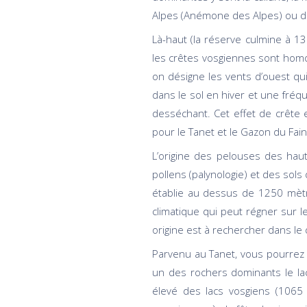
Alpes (Anémone des Alpes) ou d
Là-haut (la réserve culmine à 1
les crêtes vosgiennes sont homolo
on désigne les vents d’ouest q
dans le sol en hiver et une fréq
desséchant. Cet effet de crête 
pour le Tanet et le Gazon du Fain
L’origine des pelouses des haut
pollens (palynologie) et des sols
établie au dessus de 1250 mètr
climatique qui peut régner sur
origine est à rechercher dans l
Parvenu au Tanet, vous pourrez 
un des rochers dominants le lac
élevé des lacs vosgiens (1065