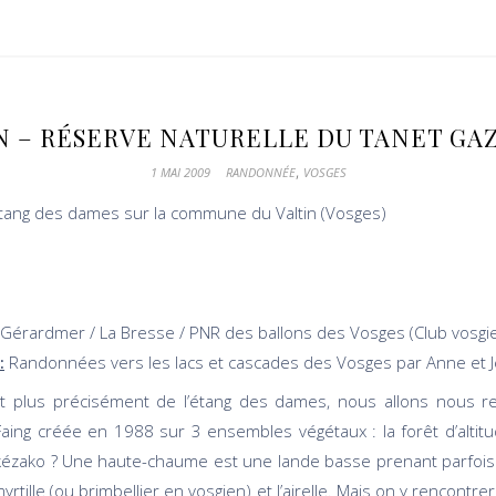
N – RÉSERVE NATURELLE DU TANET GA
,
1 MAI 2009
RANDONNÉE
VOSGES
étang des dames sur la commune du Valtin (Vosges)
 Gérardmer / La Bresse / PNR des ballons des Vosges (Club vosg
:
Randonnées vers les lacs et cascades des Vosges par Anne et J
 et plus précisément de l’étang des dames, nous allons nous re
aing créée en 1988 sur 3 ensembles végétaux : la forêt d’altitud
ako ? Une haute-chaume est une lande basse prenant parfois l’
yrtille (ou brimbellier en vosgien) et l’airelle. Mais on y rencont