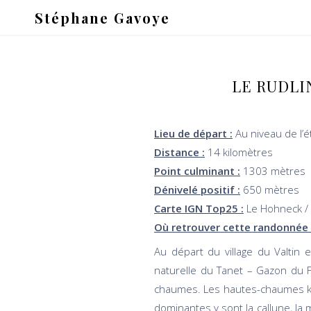
Stéphane Gavoye
LE RUDLI
Lieu de départ :
Au niveau de l’
Distance :
14 kilomètres
Point culminant :
1303 mètres
Dénivelé positif :
650 mètres
Carte IGN Top25 :
Le Hohneck /
Où retrouver cette randonnée 
Au départ du village du Valtin
naturelle du Tanet – Gazon du F
chaumes. Les hautes-chaumes kéz
dominantes y sont la callune, la m