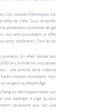
iles. Les courbes thermiques sur
e l’effet de crête. Sous ce terme,
une pénétration profonde du gel
ues, ces vents possèdent un effet
ux vents dominants. C’est le cas
primaire). En effet, l’étude des
2000 ans, la forêt ne s’est jamais
lpes – une preuve de la rudesse
e haute-chaume secondaire. Leur
s en vosgien) au Moyen-Âge.
 Faing ou alors pique-niquer sur
 une auberge). Il s’agit du plus
ointent seulement leur nez une