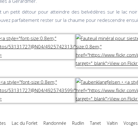
lles à Gérardmer.
t un petit détour pour atteindre des belvédères sur le lac noir 
uvez parfaitement rester sur la chaume pour redescendre ensuite
tes
Lac du Forlet
Randonnée
Rudlin
Tanet
Valtin
Vosges