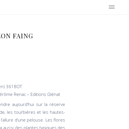
ZON FAING
ien) 3618OT
érôme Renac – Editions Glénat
ndre aujourd’hui sur la réserve
e, les tourbières et les hautes-
allure d’une pelouse. Les flores
rera aussi des plantes typiques des