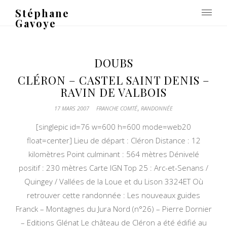
Stéphane
Gavoye
DOUBS
CLÉRON – CASTEL SAINT DENIS –
RAVIN DE VALBOIS
,
17 MARS 2007
FRANCHE COMTÉ
RANDONNÉE
[singlepic id=76 w=600 h=600 mode=web20
float=center] Lieu de départ : Cléron Distance : 12
kilomètres Point culminant : 564 mètres Dénivelé
positif : 230 mètres Carte IGN Top 25 : Arc-et-Senans /
Quingey / Vallées de la Loue et du Lison 3324ET Où
retrouver cette randonnée : Les nouveaux guides
Franck – Montagnes du Jura Nord (n°26) – Pierre Dornier
– Editions Glénat Le château de Cléron a été édifié au