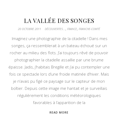
LA VALLÉE DES SONGES
,
,
20 OCTOBRE 2011
DÉCOUVERTES...
FRANCE
FRANCHE-COMTÉ
Imaginez une photographie de la citadelle ! Dans mes
songes, ça ressemblerait à un bateau échoué sur un
rocher au milieu des flots. J’ai toujours rêvé de pouvoir
photographier la citadelle assaillie par une brume
épaisse. Jadis, j’habitais Bregille et j’ai pu contempler une
fois ce spectacle lors d’une froide matinée d’hiver. Mais
je n’avais pu figé ce paysage sur le capteur de mon
boîtier. Depuis cette image me hantait et je surveillais
régulièrement les conditions météorologiques
favorables à l’apparition de la
READ MORE