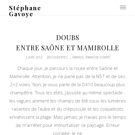
Stéphane
Gavoye
DOUBS
ENTRE SAÔNE ET MAMIROLLE
,
,
3 JUIN 2012
DÉCOUVERTES...
FRANCE
FRANCHE-COMTÉ
Chaque jour, je parcours la route entre Saône et
Mamirolle. Attention, je ne parle pas de la N57 et de ses
2×2 voies. Non, je vous parle de la D410 beaucoup plus
champêtre. Tous les étés, j’assiste au même spectacle :
les vagues animent les champs de blé sous les lumières
rasantes de l’aube et du crépuscule et les coquelicots
envahissent la plage. Mais jamais, je n’avais pris le temps
de m’arrêter pour immortaliser ce paysage. Erreur
corrigée. Je ne