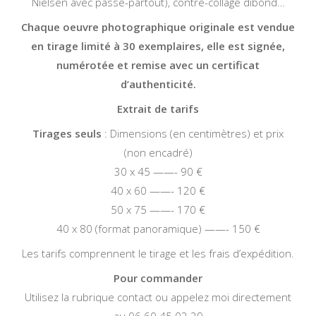
Nielsen avec passe-partout), contre-collage dibond…
Chaque oeuvre photographique originale est vendue
en tirage limité à 30 exemplaires, elle est signée,
numérotée et remise avec un certificat
d’authenticité.
Extrait de tarifs
Tirages seuls
: Dimensions (en centimètres) et prix
(non encadré)
30 x 45 ——- 90 €
40 x 60 ——- 120 €
50 x 75 ——- 170 €
40 x 80 (format panoramique) ——- 150 €
Les tarifs comprennent le tirage et les frais d’expédition.
Pour commander
Utilisez la rubrique contact ou appelez moi directement