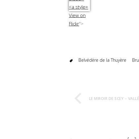
View on
Flickr
">
Belvédère de la Thuyère
Br
LE MIROIR DE SCEY – VALL