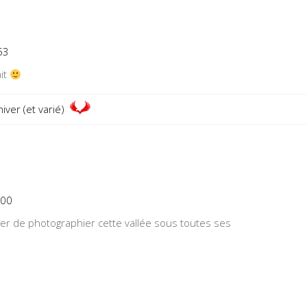
53
ait
hiver (et varié)
:00
yer de photographier cette vallée sous toutes ses