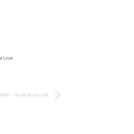
la Loue
ERRE – VALLÉE DE LA LOUE