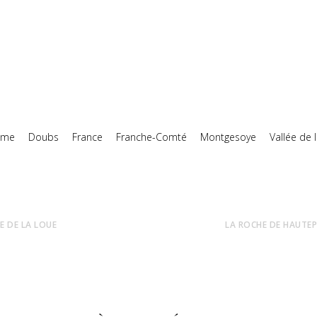
ume
Doubs
France
Franche-Comté
Montgesoye
Vallée de 
ÉE DE LA LOUE
LA ROCHE DE HAUTEPI