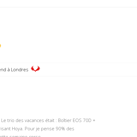
nd à Londres
nt. Le trio des vacances était : Boîtier EOS 70D +
risant Hoya. Pour je pense 90% des
ette semaine corse.