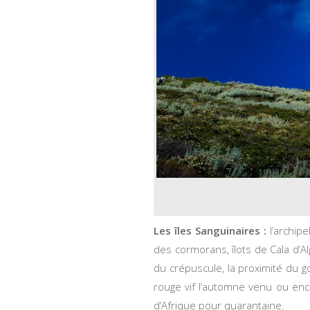
Les îles Sanguinaires :
l’archip
des cormorans, îlots de Cala d’A
du crépuscule, la proximité du g
rouge vif l’automne venu ou enco
d’Afrique pour quarantaine.