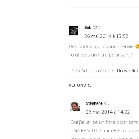
dit :
Seb
26 mai 2014 à 13:52
Des photos qui donnent envie
Tu utilises un filtre polarisant ?
Seb Articles récents..
Un week-e
RÉPONDRE
dit :
Stéphane
26 mai 2014 à 14:02
Oui j’ai utilisé un filtre polarisa
UGA EF-S 10-22mm + Filtre pola
photographies prises pendant c