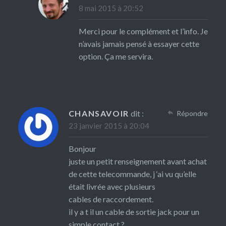
8 mai 2015 à 20:52
Merci pour le complément et l’info. Je
n’avais jamais pensé à essayer cette
option. Ça me servira.
CHANSAVOIR
dit :
Répondre
23 janvier 2015 à 20:04
Bonjour
juste un petit renseignement avant achat
de cette telecommande, j ‘ai vu qu’elle
était livrée avec plusieurs
cables de raccordement.
il y a t il un cable de sortie jack pour un
simple contact ?