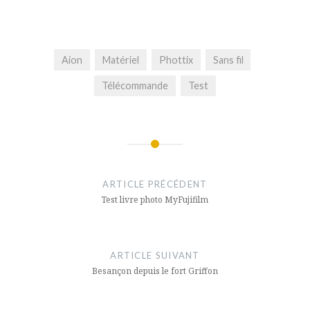
Aion
Matériel
Phottix
Sans fil
Télécommande
Test
Navigation
de
ARTICLE PRÉCÉDENT
l’article
Test livre photo MyFujifilm
ARTICLE SUIVANT
Besançon depuis le fort Griffon