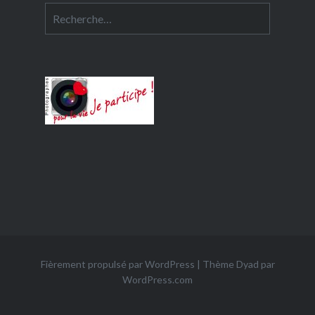
Rechercher :
Fièrement propulsé par WordPress
|
Thème Dyad par
WordPress.com