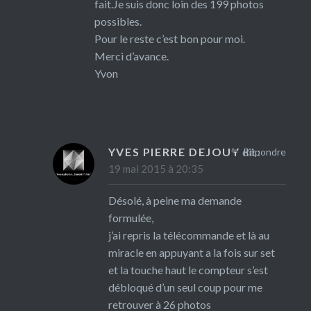
fait.Je suis donc loin des 199 photos
possibles.
Pour le reste c’est bon pour moi.
Merci d’avance.
Yvon
YVES PIERRE DEJOUY
dit :
Répondre
19 mai 2015 à 20:35
Désolé, à peine ma demande
formulée,
j’ai repris la télécommande et là au
miracle en appuyant a la fois sur set
et la touche haut le compteur s’est
débloqué d’un seul coup pour me
retrouver à 26 photos