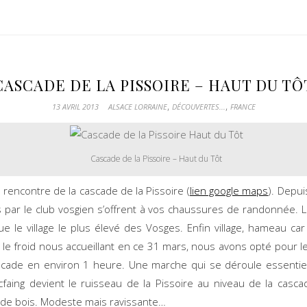
CASCADE DE LA PISSOIRE – HAUT DU TÔ
,
,
13 AVRIL 2013
ALSACE LORRAINE
DÉCOUVERTES...
FRANCE
Cascade de la Pissoire – Haut du Tôt
 rencontre de la cascade de la Pissoire (
lien google maps
). Depui
s par le club vosgien s’offrent à vos chaussures de randonnée. Le
ue le village le plus élevé des Vosges. Enfin village, hameau car
e froid nous accueillant en ce 31 mars, nous avons opté pour le 
cascade en environ 1 heure. Une marche qui se déroule essentie
ancfaing devient le ruisseau de la Pissoire au niveau de la c
s de bois. Modeste mais ravissante…