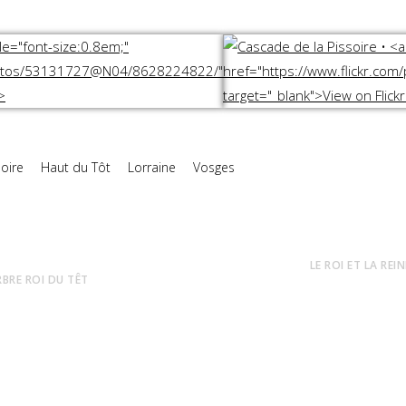
oire
Haut du Tôt
Lorraine
Vosges
LE ROI ET LA REI
ARBRE ROI DU TÊT