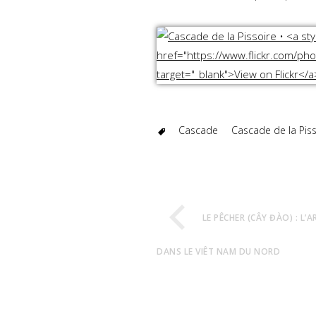
Cascade
Cascade de la Piss
LE PÊCHER (CÂY ĐÀO) : L’
DANS LE VIÊT NAM DU NORD