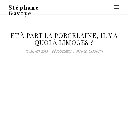
Stéphane
Gavoye
ET À PART LA PORCELAINE, IL Y A
QUOI À LIMOGES ?
,
,
12 JANVIER 2013
DÉCOUVERTES...
FRANCE
LIMOUSIN