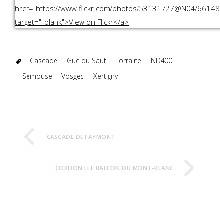
Cascade
Gué du Saut
Lorraine
ND400
Semouse
Vosges
Xertigny
CASCADE DE FAYMONT
CORDON : LE BALCON DU MONT-BLANC