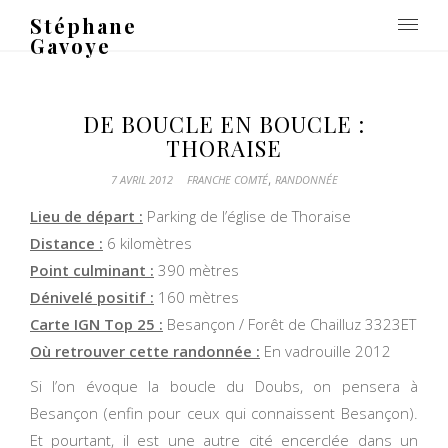
Stéphane
Gavoye
DE BOUCLE EN BOUCLE :
THORAISE
,
7 AVRIL 2012
FRANCHE COMTÉ
RANDONNÉE
Lieu de départ :
Parking de l’église de Thoraise
Distance :
6 kilomètres
Point culminant :
390 mètres
Dénivelé positif :
160 mètres
Carte IGN Top 25 :
Besançon / Forêt de Chailluz 3323ET
Où retrouver cette randonnée :
En vadrouille 2012
Si l’on évoque la boucle du Doubs, on pensera à
Besançon (enfin pour ceux qui connaissent Besançon).
Et pourtant, il est une autre cité encerclée dans un