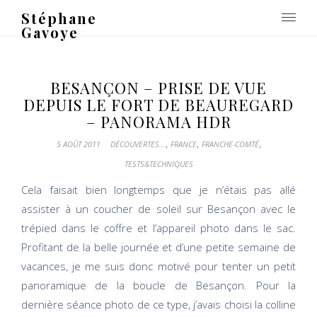
Stéphane
Gavoye
BESANÇON – PRISE DE VUE
DEPUIS LE FORT DE BEAUREGARD
– PANORAMA HDR
,
,
,
5 AOÛT 2011
DÉCOUVERTES...
FRANCE
FRANCHE-COMTÉ
TESTS&TECHNIQUES
Cela faisait bien longtemps que je n’étais pas allé
assister à un coucher de soleil sur Besançon avec le
trépied dans le coffre et l’appareil photo dans le sac.
Profitant de la belle journée et d’une petite semaine de
vacances, je me suis donc motivé pour tenter un petit
panoramique de la boucle de Besançon. Pour la
dernière séance photo de ce type, j’avais choisi la colline